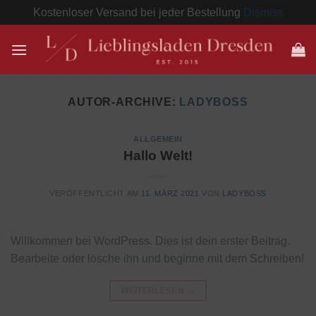
Kostenloser Versand bei jeder Bestellung
Dismiss
Zum
Inhalt
springen
AUTOR-ARCHIVE:
LADYBOSS
ALLGEMEIN
Hallo Welt!
VERÖFFENTLICHT AM
11. MÄRZ 2021
VON
LADYBOSS
Willkommen bei WordPress. Dies ist dein erster Beitrag.
Bearbeite oder lösche ihn und beginne mit dem Schreiben!
WEITERLESEN
→