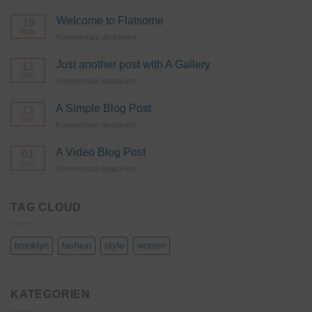
Hallo
Welt!
Welcome to Flatsome
19
Nov.
für
Kommentare deaktiviert
Welcome
to
Just another post with A Gallery
13
Flatsome
Okt.
für
Kommentare deaktiviert
Just
another
A Simple Blog Post
13
post
Okt.
für
Kommentare deaktiviert
with
A
A
Simple
A Video Blog Post
Gallery
01
Blog
Jan.
für
Kommentare deaktiviert
Post
A
Video
Blog
TAG CLOUD
Post
brooklyn
fashion
style
women
KATEGORIEN