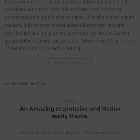
Lorem ipsum dolor sit amet, consectetuer adipiscing elit,
sed diam nonummy nibh euismod tincidunt ut laoreet
dolore magna aliquam erat volutpat. Ut wisi enim ad minim
veniam, quis nostrud exerci tation ullamcorper suscipit
lobortis nisl ut aliquip ex ea commodo consequat. Lorem
ipsum dolor sit amet, consectetuer adipiscing elit, sed diam
nonummy nibh euismod tincidunt […]
WEITERLESEN
→
Veröffentlicht am
Style
STYLE
An Amazing responsive and Retina
ready theme.
VERÖFFENTLICHT AM
11. AUGUST 2013
VON
LADYBOSS