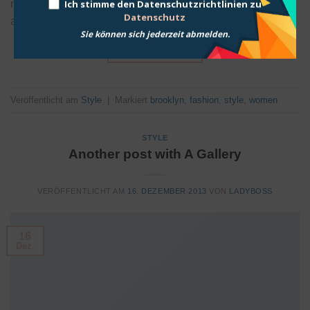
Ich stimme den Datenschutzrichtlinien zu
nulla. Proin ante nunc, mollis a lectus ac, volutpat placerat
Datenschutz
ante. Vestibulum sit amet […]
Sie können sich jederzeit abmelden.
WEITERLESEN
→
Veröffentlicht am
Style
|
Markiert
brooklyn
,
fashion
,
style
,
women
STYLE
Another post with A Gallery
VERÖFFENTLICHT AM
16. DEZEMBER 2013
VON
LADYBOSS
16
Dez.