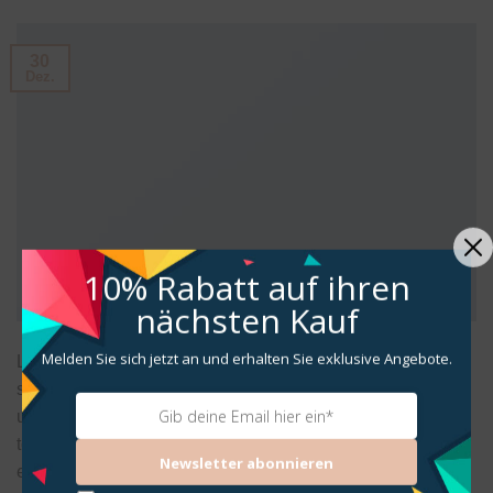
30
Dez.
10% Rabatt
auf ihren
nächsten Kauf
Melden Sie sich jetzt an und erhalten Sie exklusive Angebote.
Lorem ipsum dolor sit amet, consectetur adipiscing elit. In
sed vulputate massa. Fusce ante magna, iaculis ut purus
ut, facilisis ultrices nibh. Quisque commodo nunc eget
tortor dapibus, et tristique magna convallis. Phasellus
Newsletter abonnieren
egestas nunc eu venenatis vehicula. Phasellus et magna