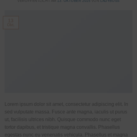
VERÖFFENTLICHT AM
13. OKTOBER 2015
VON
LADYBOSS
13
Okt.
Lorem ipsum dolor sit amet, consectetur adipiscing elit. In
sed vulputate massa. Fusce ante magna, iaculis ut purus
ut, facilisis ultrices nibh. Quisque commodo nunc eget
tortor dapibus, et tristique magna convallis. Phasellus
egestas nunc eu venenatis vehicula. Phasellus et magna