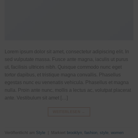
Lorem ipsum dolor sit amet, consectetur adipiscing elit. In
sed vulputate massa. Fusce ante magna, iaculis ut purus
ut, facilisis ultrices nibh. Quisque commodo nunc eget
tortor dapibus, et tristique magna convallis. Phasellus
egestas nunc eu venenatis vehicula. Phasellus et magna
nulla. Proin ante nunc, mollis a lectus ac, volutpat placerat
ante. Vestibulum sit amet […]
WEITERLESEN
→
Veröffentlicht am
Style
|
Markiert
brooklyn
,
fashion
,
style
,
women