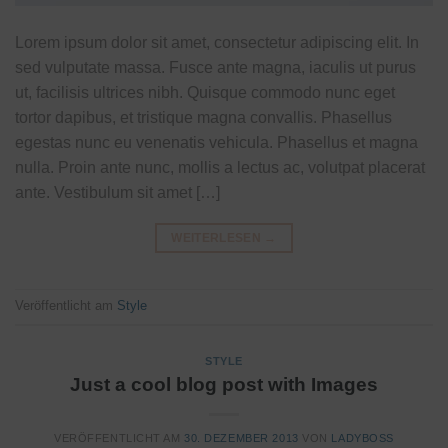
Lorem ipsum dolor sit amet, consectetur adipiscing elit. In
sed vulputate massa. Fusce ante magna, iaculis ut purus
ut, facilisis ultrices nibh. Quisque commodo nunc eget
tortor dapibus, et tristique magna convallis. Phasellus
egestas nunc eu venenatis vehicula. Phasellus et magna
nulla. Proin ante nunc, mollis a lectus ac, volutpat placerat
ante. Vestibulum sit amet […]
WEITERLESEN
→
Veröffentlicht am
Style
STYLE
Just a cool blog post with Images
VERÖFFENTLICHT AM
30. DEZEMBER 2013
VON
LADYBOSS