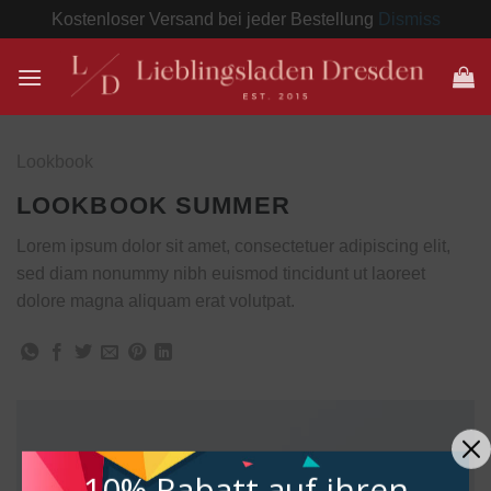
Kostenloser Versand bei jeder Bestellung
Dismiss
Zum
Inhalt
springen
Lookbook
LOOKBOOK SUMMER
Lorem ipsum dolor sit amet, consectetuer adipiscing elit,
sed diam nonummy nibh euismod tincidunt ut laoreet
dolore magna aliquam erat volutpat.
10% Rabatt
auf ihren