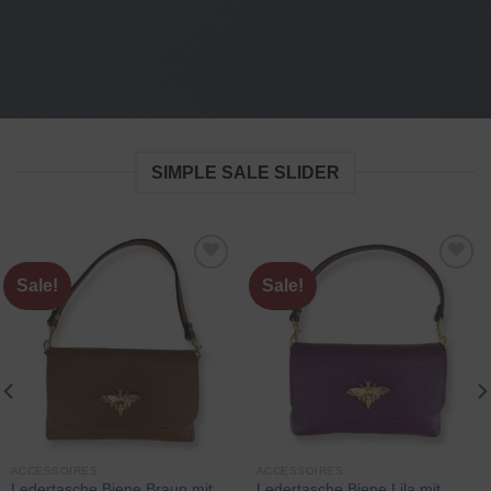
SIMPLE SALE SLIDER
Sale!
Sale!
Zur
Zur
Wunschliste
Wunschliste
hinzufügen
hinzufügen
ACCESSOIRES
ACCESSOIRES
Ledertasche Biene Braun mit
Ledertasche Biene Lila mit