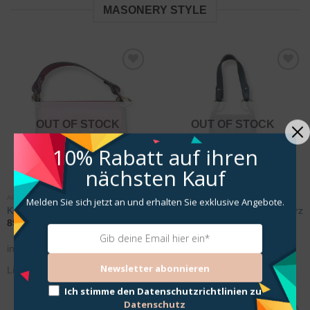
MASONERY STYLE
Zur
Zur
Wunschliste
Wunschliste
hinzufügen
hinzufügen
OUT OF STOCK
OUT OF STOCK
10% Rabatt
auf ihren
nächsten Kauf
ACCESSOIRES
ACCESSOIRES
Melden Sie sich jetzt an und erhalten Sie exklusive Angebote.
Kleine Handtasche Biene Pink
Mini Handtasche Biene Schwarz
89,95
€
89,95
€
incl. 19% VAT
incl. 19% VAT
Newsletter abonnieren
Lieferzeit: 3-5 Werktage
Lieferzeit: 3-5 Werktage
Ich stimme den Datenschutzrichtlinien zu
Datenschutz