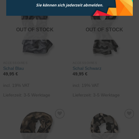
Sie können sich jederzeit abmelden.
Zur
Zur
Wunschliste
Wunschliste
hinzufügen
hinzufügen
OUT OF STOCK
OUT OF STOCK
ACCESSOIRES
ACCESSOIRES
Schal Blau
Schal Schwarz
49,95
€
49,95
€
incl. 19% VAT
incl. 19% VAT
Lieferzeit: 3-5 Werktage
Lieferzeit: 3-5 Werktage
Zur
Zur
Wunschliste
Wunschliste
hinzufügen
hinzufügen