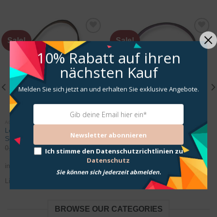
Sale!
Sale!
Zur
Zur
Wunschliste
Wunschliste
10% Rabatt
auf ihren
hinzufügen
hinzufügen
nächsten Kauf
Melden Sie sich jetzt an und erhalten Sie exklusive Angebote.
ACCESSOIRES
ACCESSOIRES
Ledertasche Biene Braun mit
Ledertasche Biene Lila mit
Newsletter abonnieren
Schulterriemen
Schulterriemen
0,00
€
-20,00
€
0,00
€
-20,00
€
Ich stimme den Datenschutzrichtlinien zu
Datenschutz
incl. 19% VAT
incl. 19% VAT
Sie können sich jederzeit abmelden.
Lieferzeit: 3-5 Werktage
Lieferzeit: 3-5 Werktage
BROWSE OUR CATEGORIES