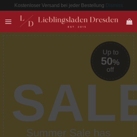
Kostenloser Versand bei jeder Bestellung
Dismiss
Zum
Inhalt
springen
o
Up to
50
%
%
off
SAL
Summer Sale has